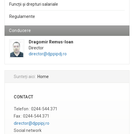
Funcții și drepturi salariale
Regulamente
Conducere
Dragomir Remus-Ioan
Director
director@djppipdj.ro
Sunteți aici:
Home
CONTACT
Telefon : 0244-544.371
Fax : 0244-544.371
director@djppipj.ro
Social network