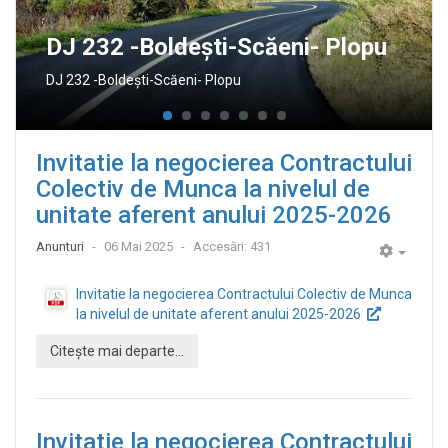
DJ 232 -Boldeşti-Scăeni- Plopu
DJ 232 -Boldeşti-Scăeni- Plopu
Invitatie la negocierea Contractului
Colectiv de Munca la nivelul de
unitate aferent anului 2025-2026
Anunturi
06 Mai 2025
Accesări: 431
Empty
Invitatie la negocierea Contractului Colectiv de Munca
la nivelul de unitate aferent anului 2025-2026
Citește mai departe...
Invitatie la negocierea Contractului